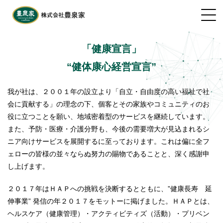
「健康宣言」
“健体康心経営宣言”
我が社は、２００１年の設立より「自立・自由度の高い福祉で社
会に貢献する」の理念の下、個客とその家族やコミュニティのお
役に立つことを願い、地域密着型のサービスを継続しています。
また、予防・医療・介護分野も、今後の需要増大が見込まれるシ
ニア向けサービスを展開するに至っております。これは偏に全フ
ェローの皆様の並々ならぬ努力の賜物であることと、深く感謝申
し上げます。
２０１７年はＨＡＰへの挑戦を決断するとともに、”健康長寿 延
伸事業” 発信の年２０１７をモットーに掲げました。ＨＡＰとは、
ヘルスケア（健康管理）・アクティビティズ（活動）・プリベン